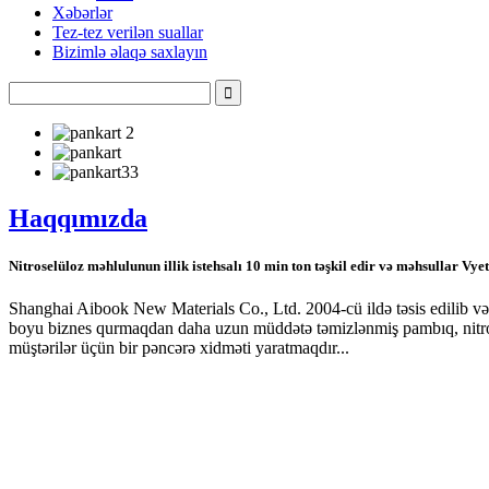
Xəbərlər
Tez-tez verilən suallar
Bizimlə əlaqə saxlayın
Haqqımızda
Nitroselüloz məhlulunun illik istehsalı 10 min ton təşkil edir və məhsullar Vy
Shanghai Aibook New Materials Co., Ltd. 2004-cü ildə təsis edilib 
boyu biznes qurmaqdan daha uzun müddətə təmizlənmiş pambıq, nitrosel
müştərilər üçün bir pəncərə xidməti yaratmaqdır...