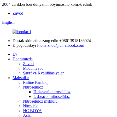
2004-cü ildən bəri dünyanın böyüməsinə kömək edirik
Zavod
English
中文
Dəstək xidmətinə zəng edin
+08613918186024
E-poçt dəstəyi
Fiona.zhou@cn-aibook.com
Ev
Haqqımızda
Zavod
Mədəniyyət
Şərəf və Kvalifikasiyalar
Məhsullar
Rafine Pambıq
Nitroselüloz
H dərəcəli nitroselüloz
L dərəcəli nitroselüloz
Nitroselüloz məhlulu
Nitro lak
NC BOYA
Astar