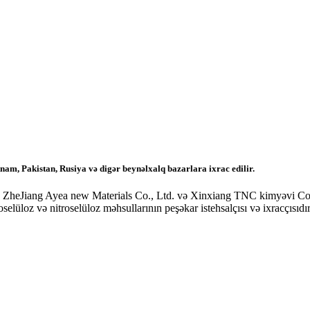
etnam, Pakistan, Rusiya və digər beynəlxalq bazarlara ixrac edilir.
və ZheJiang Ayea new Materials Co., Ltd. və Xinxiang TNC kimyəvi Co.,
üloz və nitroselüloz məhsullarının peşəkar istehsalçısı və ixracçısıdı