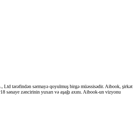
 Ltd tərəfindən sərmayə qoyulmuş birgə müəssisədir. Aibook, şirkət
r18 sənaye zəncirinin yuxarı və aşağı axını. Aibook-un vizyonu