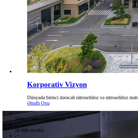
Korporativ Vizyon
Dünyada birinci dərəcəli nitroselüloz və nitroselüloz məh
Ətraflı Oxu
-
2004-cü ildə yaradılmışdır
-
18 illik təcrübə
-
+